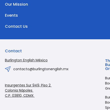
Our Mission
Events
Contact Us
Contact
Burlington English México
Th
Bu
G
contacto@burlingtonenglish.mx
Bu
Bo
Insurgentes Sur 949, Piso 2
Gr
Colonia Nápoles
C.P. 03810, CDMX
Bu
Bo
Sp