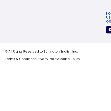
Fo
us
o
© All Rights Reserved to Burlington English Inc.
Terms & Conditions
Privacy Policy
Cookie Policy