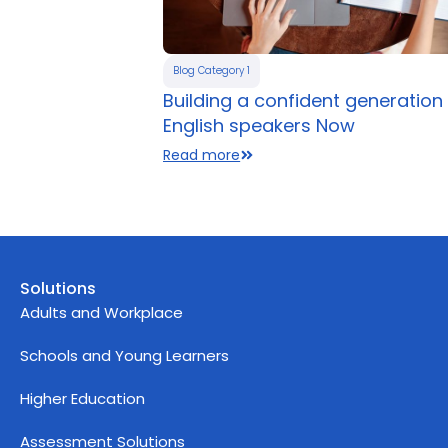
Blog Category 1
Building a confident generation
English speakers Now
Read more
Solutions
Adults and Workplace
Schools and Young Learners
Higher Education
Assessment Solutions