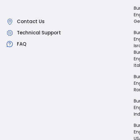
Bu
En
Contact Us
Ge
Technical Support
Bu
En
FAQ
Isr
Bu
En
Ita
Bu
En
Ro
Bu
En
Ind
Bu
En
US